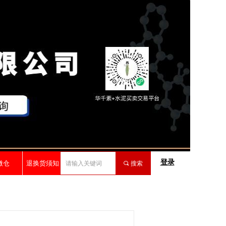
登录
微仓
退换货须知
끠
搜索