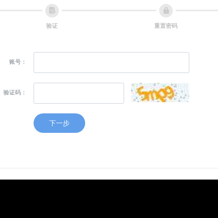
넖
넱
验证
重置密码
账号：
验证码：
下一步