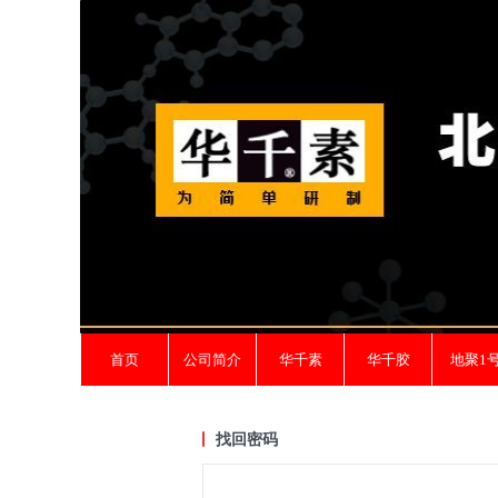
首页
公司简介
华千素
华千胶
地聚1
找回密码