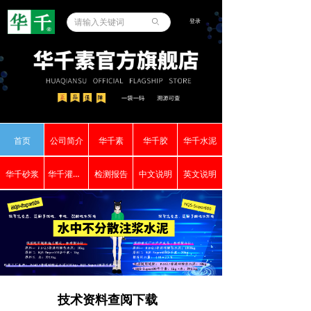
登录
ꄙ
首页
公司简介
华千素
华千胶
华千水泥
华千砂浆
华千灌浆料
检测报告
中文说明
英文说明
技术资料查阅下载