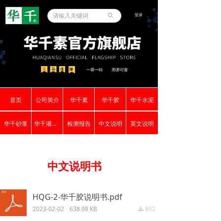
登录
ꄙ
首页
公司简介
华千素
华千胶
华千水泥
华千砂浆
华千灌浆料
检测报告
中文说明
英文说明
中文说明书
HQG-2-华千胶说明书.pdf
2023-02-02
638.98 KB
802
끂