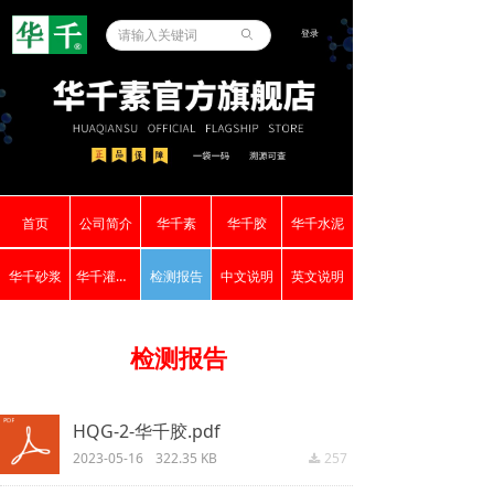
登录
ꄙ
首页
公司简介
华千素
华千胶
华千水泥
华千砂浆
华千灌浆料
检测报告
中文说明
英文说明
检测报告
HQG-2-华千胶.pdf
2023-05-16
322.35 KB
257
끂