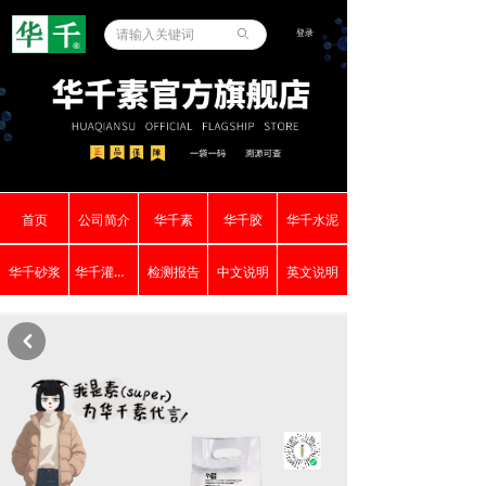
登录
ꄙ
首页
公司简介
华千素
华千胶
华千水泥
华千砂浆
华千灌浆料
检测报告
中文说明
英文说明
낒