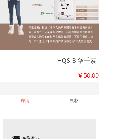
HQS-B 华千素
¥
50.00
详情
规格