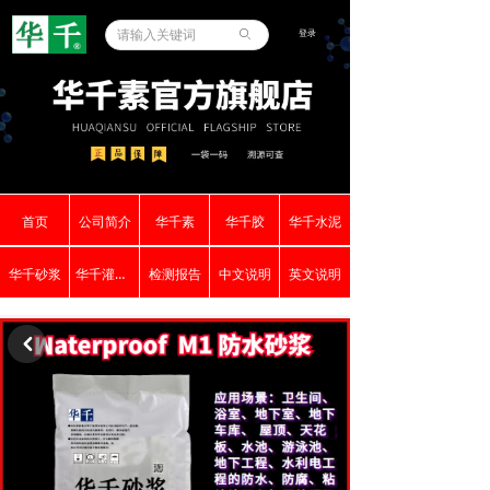
登录
ꄙ
首页
公司简介
华千素
华千胶
华千水泥
华千砂浆
华千灌浆料
检测报告
中文说明
英文说明
낒